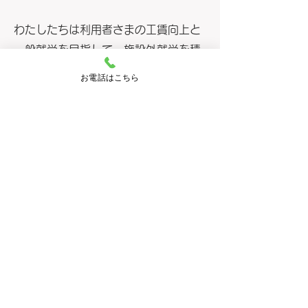
​わたしたちは利用者さまの工賃向上と
一般就労を目指して、施設外就労を積
極的に取り入れています
お電話はこちら
・スコーンやマフィン等の焼き菓子づ
くり
・いなり寿司やからあげ等のお惣菜づ
くり
​・その他おいしいものづくり
​・移動販売等
トップページへ